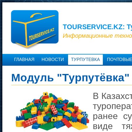
TOURSERVICE.KZ: Т
Информационные техно
ГЛАВНАЯ
НОВОСТИ
ТУРПУТЕВКА
ПОЧТОВЫЕ
Модуль "Турпутёвка"
В Казахс
туропер
ранее с
виде тя