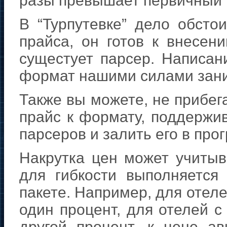
разы превышает первичный 
В “Турпутевке” дело обсто
прайса, он готов к внесен
сущестует парсер. Написан
формат нашими силами зани
Также вы можете, не прибег
прайс к формату, поддержи
парсеров и залить его в про
Накрутка цен может учитыв
для гибкости выполняется
пакете. Например, для отеле
один процент, для отелей с
другой процент, к цене а