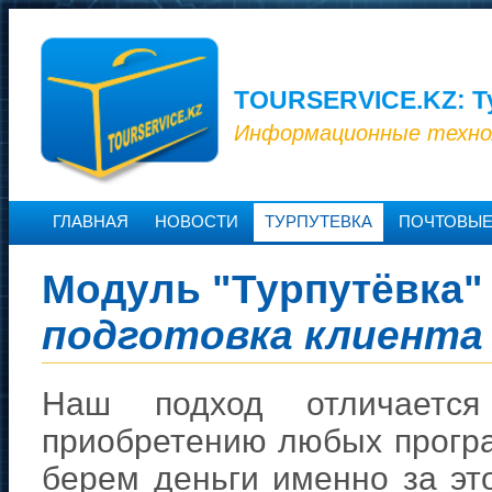
TOURSERVICE.KZ: Т
Информационные техно
ГЛАВНАЯ
НОВОСТИ
ТУРПУТЕВКА
ПОЧТОВЫЕ
Модуль "Турпутёвка"
подготовка клиента
Наш подход отличается
приобретению любых прогр
берем деньги именно за это